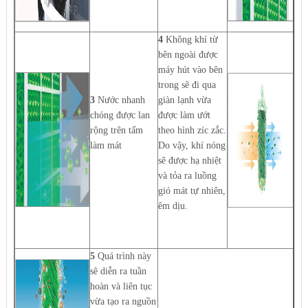
4
Không khí từ
bên ngoài được
máy hút vào bên
trong sẽ đi qua
3
Nước nhanh
giàn lạnh vừa
chóng được lan
được làm ướt
rộng trên tấm
theo hình zíc zắc.
làm mát
Do vậy, khí nóng
sẽ được hạ nhiệt
và tỏa ra luồng
gió mát tự nhiên,
êm dịu.
5
Quá trình này
sẽ diễn ra tuần
hoàn và liên tục
vừa tạo ra nguồn