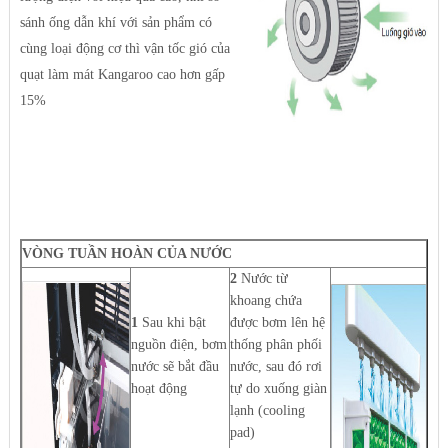
sánh ống dẫn khí với sản phẩm có
cùng loại động cơ thì vận tốc gió của
quạt làm mát Kangaroo cao hơn gấp
15%
VÒNG TUẦN HOÀN CỦA NƯỚC
2
Nước từ
khoang chứa
1
Sau khi bật
được bơm lên hệ
nguồn điện, bơm
thống phân phối
nước sẽ bắt đầu
nước, sau đó rơi
hoạt động
tự do xuống giàn
lạnh (cooling
pad)