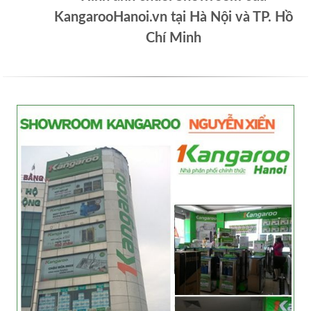
KangarooHanoi.vn tại Hà Nội và TP. Hồ
Chí Minh