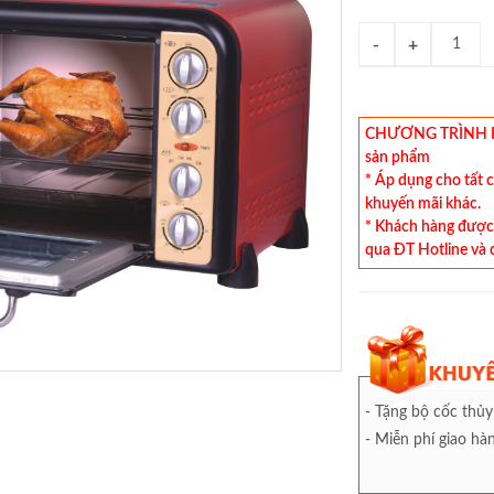
CHƯƠNG TRÌNH KHU
sản phẩm
* Áp dụng cho tất 
khuyến mãi khác.
* Khách hàng được 
qua ĐT Hotline và 
- Tặng bộ cốc thủy
- Miễn phí giao h