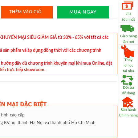
MUA NGAY
THÊM VÀO GIỎ
Giá
tốt nhất
Giao hàng
YẾN MẠI SIÊU GIẢM GIÁ từ 30% - 65% với tất cả các
tận nơi
cả sản phẩm và áp dụng đồng thời với các chương trình
Thay
hưởng đầy đủ chương trình khuyến mại khi mua Online, đặt
lõi lọc
đến trực tiếp showroom.
tại nhà
Đổi trả
dễ dàng
Bảo hành
 tinh cao cấp
Chính hãng
àng KV nội thành Hà Nội và thành phố Hồ Chí Minh