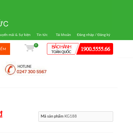
uyến mãi & Sự kiện
Tin tức
Tài khoản
Đăng nhập / Đăng ký
0
IẾM
₫
Mã sản phẩm
KG188