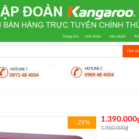
Trang chủ
Giới thiệu
Sản phẩm
Kh
TÌM K
1.390.000
- 29%
1.950.000₫