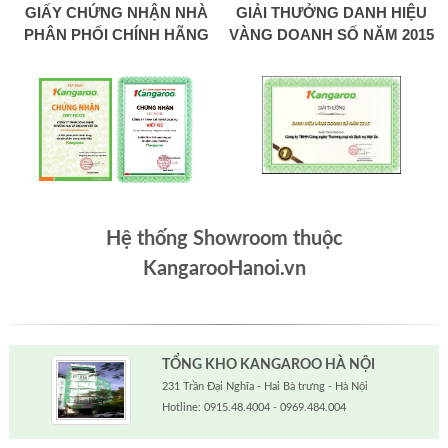
GIẤY CHỨNG NHẬN NHÀ
GIẢI THƯỞNG DANH HIỆU
PHÂN PHỐI CHÍNH HÃNG
VÀNG DOANH SỐ NĂM 2015
Hệ thống Showroom thuộc
KangarooHanoi.vn
TỔNG KHO KANGAROO HÀ NỘI
231 Trần Đại Nghĩa - Hai Bà trưng - Hà Nội
Hotline: 0915.48.4004 - 0969.484.004