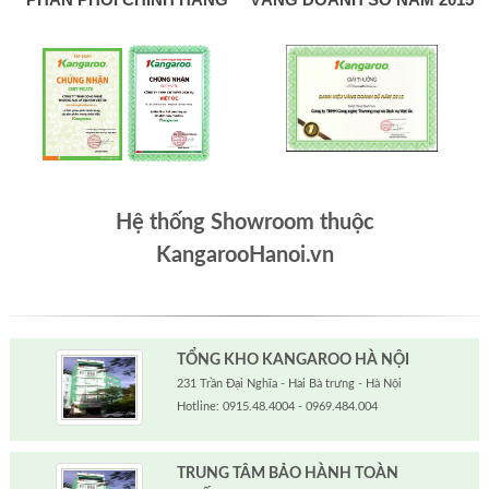
Hệ thống Showroom thuộc
KangarooHanoi.vn
TỔNG KHO KANGAROO HÀ NỘI
231 Trần Đại Nghĩa - Hai Bà trưng - Hà Nội
Hotline: 0915.48.4004 - 0969.484.004
TRUNG TÂM BẢO HÀNH TOÀN