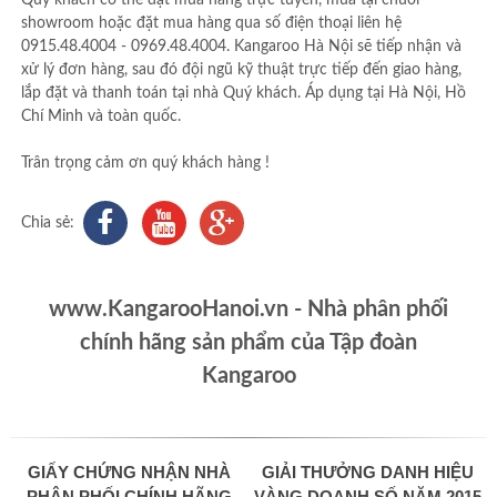
Quý khách có thể đặt mua hàng trực tuyến, mua tại chuỗi
showroom hoặc đặt mua hàng qua số điện thoại liên hệ
0915.48.4004 - 0969.48.4004. Kangaroo Hà Nội sẽ tiếp nhận và
xử lý đơn hàng, sau đó đội ngũ kỹ thuật trực tiếp đến giao hàng,
lắp đặt và thanh toán tại nhà Quý khách. Áp dụng tại Hà Nội, Hồ
Chí Minh và toàn quốc.
Trân trọng cảm ơn quý khách hàng !
Chia sẻ:
www.KangarooHanoi.vn - Nhà phân phối
chính hãng sản phẩm của Tập đoàn
Kangaroo
GIẤY CHỨNG NHẬN NHÀ
GIẢI THƯỞNG DANH HIỆU
PHÂN PHỐI CHÍNH HÃNG
VÀNG DOANH SỐ NĂM 2015