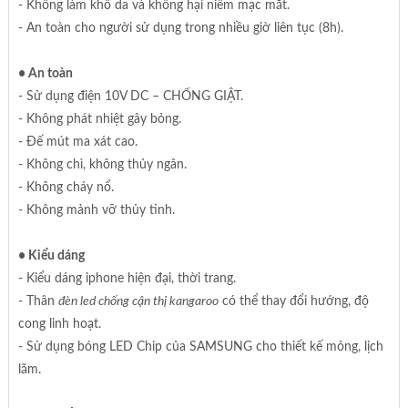
- Không làm khô da và không hại niêm mạc mắt.
- An toàn cho người sử dụng trong nhiều giờ liên tục (8h).
• An toàn
- Sử dụng điện 10V DC – CHỐNG GIẬT.
- Không phát nhiệt gây bỏng.
- Đế mút ma xát cao.
- Không chì, không thủy ngân.
- Không cháy nổ.
- Không mảnh vỡ thủy tinh.
• Kiểu dáng
- Kiểu dáng iphone hiện đại, thời trang.
- Thân
đèn led chống cận thị kangaroo
có thể thay đổi hướng, độ
cong linh hoạt.
- Sử dụng bóng LED Chip của SAMSUNG cho thiết kế mỏng, lịch
lãm.