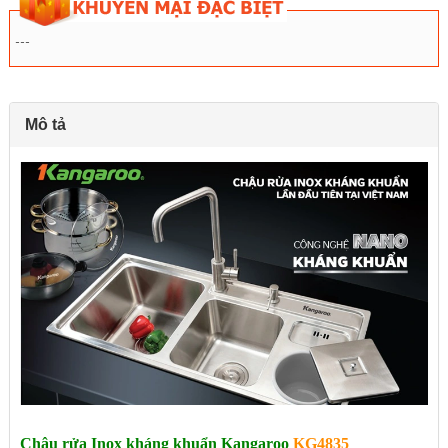
---
Mô tả
Chậu rửa Inox kháng khuẩn Kangaroo
KG4835