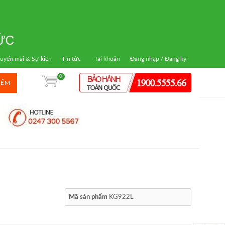
uyến mãi & Sự kiện
Tin tức
Tài khoản
Đăng nhập / Đăng ký
0
IẾM
Mã sản phẩm
KG922L