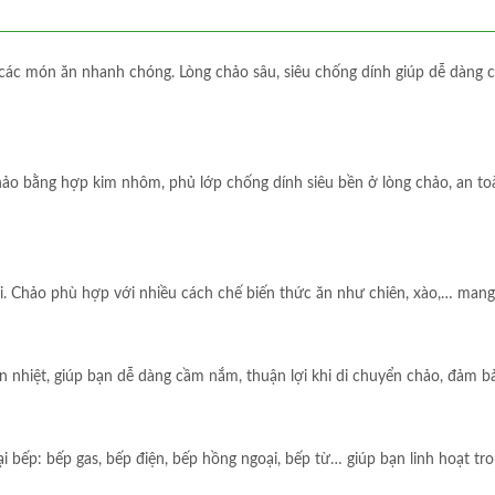
các món ăn nhanh chóng. Lòng chảo sâu, siêu chống dính giúp dễ dàng c
hảo bằng hợp kim nhôm, phủ lớp chống dính siêu bền ở lòng chảo, an to
ời. Chảo phù hợp với nhiều cách chế biến thức ăn như chiên, xào,… man
 nhiệt, giúp bạn dễ dàng cầm nắm, thuận lợi khi di chuyển chảo, đảm b
i bếp: bếp gas, bếp điện, bếp hồng ngoại, bếp từ… giúp bạn linh hoạt tr