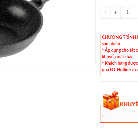
CHƯƠNG TRÌNH KHU
sản phẩm
* Áp dụng cho tất 
khuyến mãi khác.
* Khách hàng được 
qua ĐT Hotline và 
...