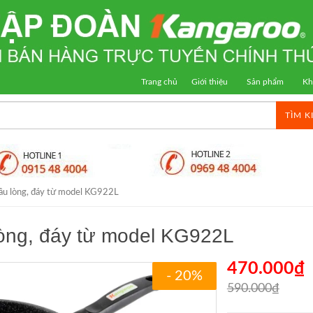
Trang chủ
Giới thiệu
Sản phẩm
Kh
TÌM K
âu lòng, đáy từ model KG922L
òng, đáy từ model KG922L
470.000₫
- 20%
590.000₫