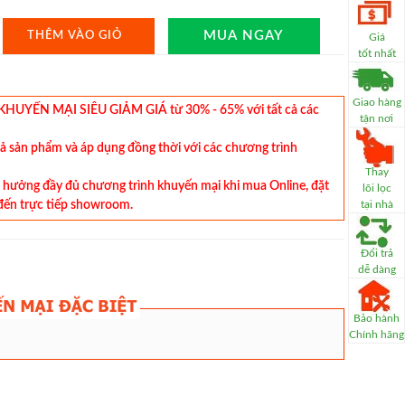
MUA NGAY
THÊM VÀO GIỎ
Giá
tốt nhất
Giao hàng
YẾN MẠI SIÊU GIẢM GIÁ từ 30% - 65% với tất cả các
tận nơi
cả sản phẩm và áp dụng đồng thời với các chương trình
Thay
hưởng đầy đủ chương trình khuyến mại khi mua Online, đặt
lõi lọc
đến trực tiếp showroom.
tại nhà
Đổi trả
dễ dàng
Bảo hành
Chính hãng