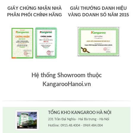
GIẤY CHỨNG NHẬN NHÀ
GIẢI THƯỞNG DANH HIỆU
PHÂN PHỐI CHÍNH HÃNG
VÀNG DOANH SỐ NĂM 2015
Hệ thống Showroom thuộc
KangarooHanoi.vn
TỔNG KHO KANGAROO HÀ NỘI
231 Trần Đại Nghĩa - Hai Bà trưng - Hà Nội
Hotline: 0915.48.4004 - 0969.484.004