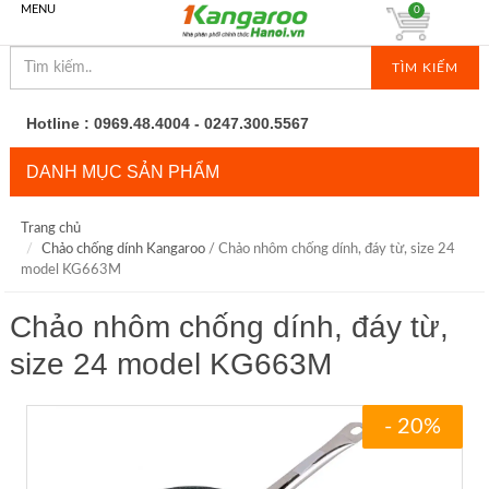
MENU
0
TÌM KIẾM
Hotline : 0969.48.4004 - 0247.300.5567
DANH MỤC SẢN PHẨM
Trang chủ
Chảo chống dính Kangaroo
/ Chảo nhôm chống dính, đáy từ, size 24
model KG663M
Chảo nhôm chống dính, đáy từ,
size 24 model KG663M
- 20%