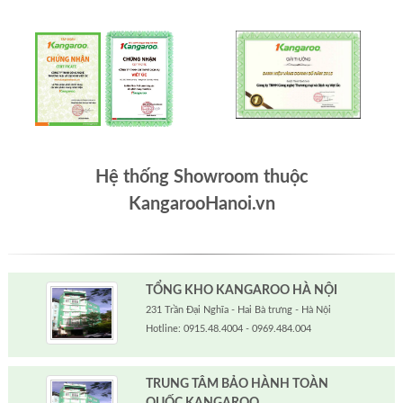
Hệ thống Showroom thuộc
KangarooHanoi.vn
TỔNG KHO KANGAROO HÀ NỘI
231 Trần Đại Nghĩa - Hai Bà trưng - Hà Nội
Hotline: 0915.48.4004 - 0969.484.004
TRUNG TÂM BẢO HÀNH TOÀN
QUỐC KANGAROO