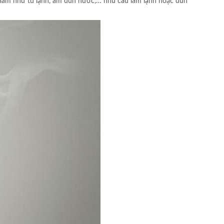
 phẩm như tủ lạnh, ấm đun nước,… nhu cầu làm lạnh hoặc đun