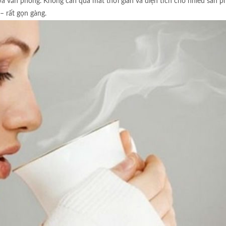
h và văn phòng. Không cần quá mất thời gian và diện tích cho nhiều sản
 rất gọn gàng.