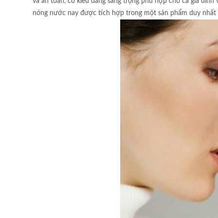
và an toàn, có kiểu dáng sang trọng phù hợp cho cả gia đìn
nóng nước nay được tích hợp trong một sản phẩm duy nhất –