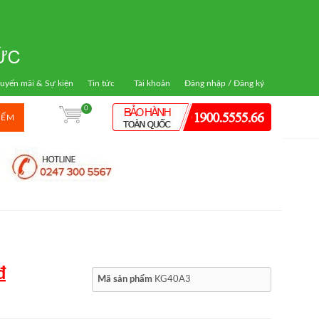
uyến mãi & Sự kiện
Tin tức
Tài khoản
Đăng nhập / Đăng ký
0
IẾM
₫
Mã sản phẩm
KG40A3