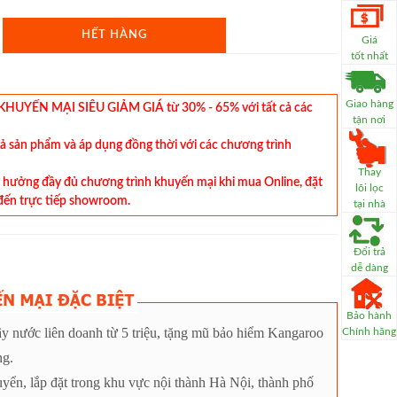
HẾT HÀNG
Giá
tốt nhất
Giao hàng
YẾN MẠI SIÊU GIẢM GIÁ từ 30% - 65% với tất cả các
tận nơi
cả sản phẩm và áp dụng đồng thời với các chương trình
Thay
hưởng đầy đủ chương trình khuyến mại khi mua Online, đặt
lõi lọc
đến trực tiếp showroom.
tại nhà
Đổi trả
dễ dàng
Bảo hành
y nước liên doanh từ 5 triệu, tặng mũ bảo hiểm Kangaroo
Chính hãng
ng.
uyển, lắp đặt trong khu vực nội thành Hà Nội, thành phố