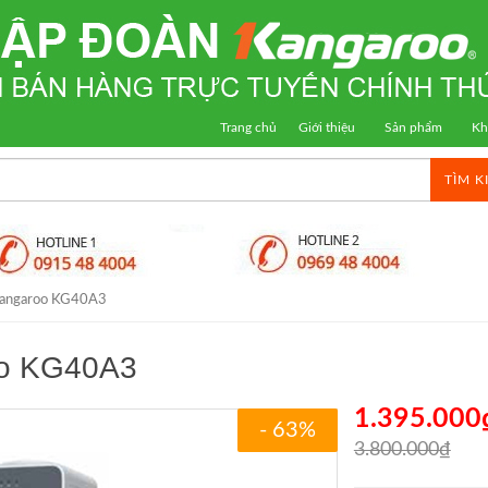
Trang chủ
Giới thiệu
Sản phẩm
Kh
TÌM K
 Kangaroo KG40A3
oo KG40A3
1.395.000
- 63%
3.800.000₫