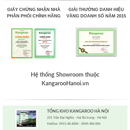
GIẤY CHỨNG NHẬN NHÀ
GIẢI THƯỞNG DANH HIỆU
PHÂN PHỐI CHÍNH HÃNG
VÀNG DOANH SỐ NĂM 2015
Hệ thống Showroom thuộc
KangarooHanoi.vn
TỔNG KHO KANGAROO HÀ NỘI
231 Trần Đại Nghĩa - Hai Bà trưng - Hà Nội
Hotline: 0915.48.4004 - 0969.484.004