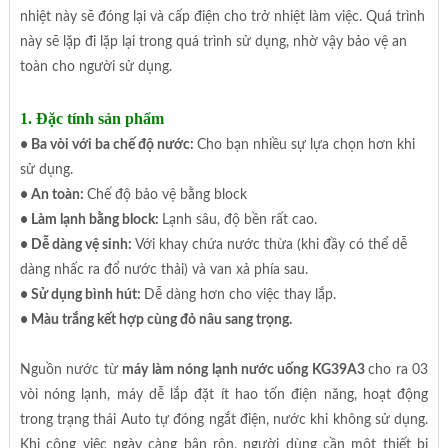
nhiệt này sẽ đóng lại và cấp điện cho trở nhiệt làm việc. Quá trình
này sẽ lặp đi lặp lại trong quá trình sử dụng, nhờ vậy bảo vệ an
toàn cho người sử dụng.
1. Đặc tính sản phẩm
• Ba vòi với ba chế độ nước:
Cho bạn nhiều sự lựa chọn hơn khi
sử dụng.
• An toàn:
Chế độ bảo vệ bằng block
• Làm lạnh bằng block:
Lạnh sâu, độ bền rất cao.
• Dễ dàng vệ sinh:
Với khay chứa nước thừa (khi đầy có thể dễ
dàng nhấc ra đổ nước thải) và van xả phía sau.
• Sử dụng bình hút:
Dễ dàng hơn cho việc thay lắp.
• Màu trắng kết hợp cùng đỏ nâu sang trọng.
Nguồn nước từ
máy làm nóng lạnh nước uống KG39A3
cho ra 03
vòi nóng lạnh, máy dễ lắp đặt ít hao tốn điện năng, hoạt động
trong trạng thái Auto tự đóng ngắt điện, nước khi không sử dụng.
Khi công việc ngày càng bận rộn, người dùng cần một thiết bị