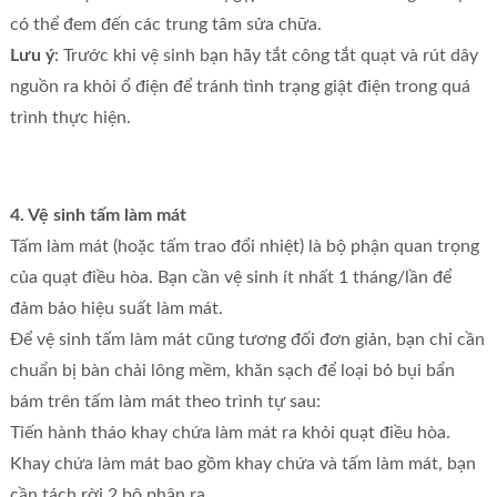
có thể đem đến các trung tâm sửa chữa.
Lưu ý
: Trước khi vệ sinh bạn hãy tắt công tắt quạt và rút dây
nguồn ra khỏi ổ điện để tránh tình trạng giật điện trong quá
trình thực hiện.
4. Vệ sinh tấm làm mát
Tấm làm mát (hoặc tấm trao đổi nhiệt) là bộ phận quan trọng
của quạt điều hòa. Bạn cần vệ sinh ít nhất 1 tháng/lần để
đảm bảo hiệu suất làm mát.
Để vệ sinh tấm làm mát cũng tương đối đơn giản, bạn chỉ cần
chuẩn bị bàn chải lông mềm, khăn sạch để loại bỏ bụi bẩn
bám trên tấm làm mát theo trình tự sau:
Tiến hành tháo khay chứa làm mát ra khỏi quạt điều hòa.
Khay chứa làm mát bao gồm khay chứa và tấm làm mát, bạn
cần tách rời 2 bộ phận ra.