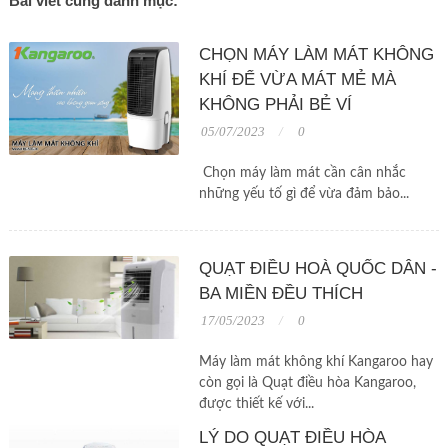
Bài viết cùng danh mục:
CHỌN MÁY LÀM MÁT KHÔNG
KHÍ ĐỂ VỪA MÁT MẺ MÀ
KHÔNG PHẢI BẺ VÍ
05/07/2023
0
Chọn máy làm mát cần cân nhắc
những yếu tố gì để vừa đảm bảo...
QUẠT ĐIỀU HOÀ QUỐC DÂN -
BA MIỀN ĐỀU THÍCH
17/05/2023
0
Máy làm mát không khí Kangaroo hay
còn gọi là Quạt điều hòa Kangaroo,
được thiết kế với...
LÝ DO QUẠT ĐIỀU HÒA