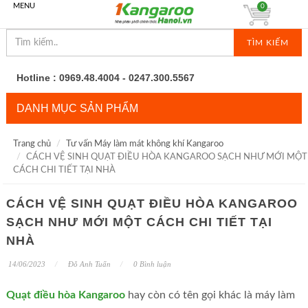
MENU
0
TÌM KIẾM
Hotline : 0969.48.4004 - 0247.300.5567
DANH MỤC SẢN PHẨM
Trang chủ
Tư vấn Máy làm mát không khí Kangaroo
CÁCH VỆ SINH QUẠT ĐIỀU HÒA KANGAROO SẠCH NHƯ MỚI MỘT
CÁCH CHI TIẾT TẠI NHÀ
CÁCH VỆ SINH QUẠT ĐIỀU HÒA KANGAROO
SẠCH NHƯ MỚI MỘT CÁCH CHI TIẾT TẠI
NHÀ
14/06/2023
Đỗ Anh Tuấn
0 Bình luận
Quạt điều hòa Kangaroo
hay còn có tên gọi khác là máy làm