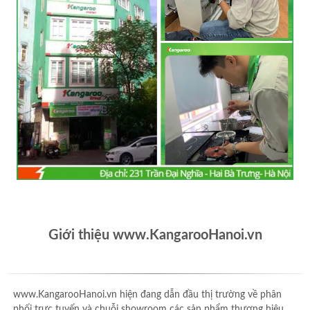
Giới thiệu www.KangarooHanoi.vn
www.KangarooHanoi.vn hiện đang dẫn đầu thị trường về phân
phối trực tuyến và chuỗi showroom các sản phẩm thương hiệu