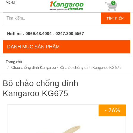
MENU
0
TÌM KIẾM
Hotline : 0969.48.4004 - 0247.300.5567
DANH MỤC SẢN PHẨM
Trang chủ
Chảo chống dính Kangaroo
/ Bộ chảo chống dính Kangaroo KG675
Bộ chảo chống dính
Kangaroo KG675
- 26%