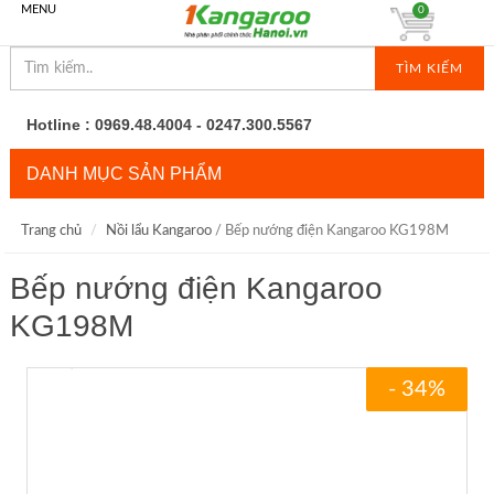
MENU
0
TÌM KIẾM
Hotline : 0969.48.4004 - 0247.300.5567
DANH MỤC SẢN PHẨM
Trang chủ
Nồi lẩu Kangaroo
/ Bếp nướng điện Kangaroo KG198M
Bếp nướng điện Kangaroo
KG198M
- 34%