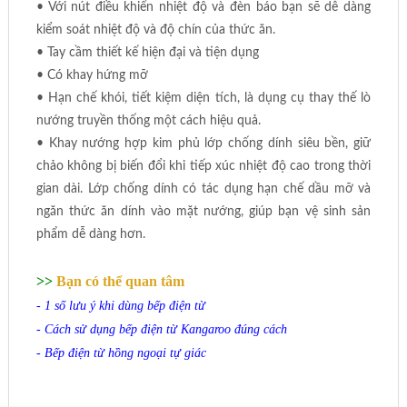
• Với nút điều khiển nhiệt độ và đèn báo bạn sẽ dễ dàng
kiểm soát nhiệt độ và độ chín của thức ăn.
• Tay cầm thiết kế hiện đại và tiện dụng
• Có khay hứng mỡ
• Hạn chế khói, tiết kiệm diện tích, là dụng cụ thay thế lò
nướng truyền thống một cách hiệu quả.
• Khay nướng hợp kim phủ lớp chống dính siêu bền, giữ
chảo không bị biến đổi khi tiếp xúc nhiệt độ cao trong thời
gian dài. Lớp chống dính có tác dụng hạn chế dầu mỡ và
ngăn thức ăn dính vào mặt nướng, giúp bạn vệ sinh sản
phẩm dễ dàng hơn.
>>
Bạn có thể quan tâm
-
1 số lưu ý khi dùng bếp điện từ
-
Cách sử dụng bếp điện từ Kangaroo đúng cách
-
Bếp điện từ hồng ngoại tự giác