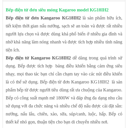
Bếp điện từ đơn siêu mỏng Kagaroo model KG18IH2
Bếp điện từ đơn Kangaroo KG18IH2
là sản phẩm hữu ích,
tiết kiệm thời gian nấu nướng, sạch sẽ an toàn và được rất nhiều
người lựa chọn và được dùng khá phổ biến ở nhiều gia đình và
nhờ khả năng làm nóng nhanh và được tích hợp nhiều tính năng
tiện ích.
Bếp điện từ Kangaroo KG18IH2
dễ dàng trong quá trình sử
dụng. Bếp được tích hợp bảng điều khiển bằng cảm ứng siêu
nhạy, mọi thao tác bạn chỉ cần chạm tay vào các nút điều khiển
là có thể sử dụng. Bếp điện từ đơn Kangaroo KG18IH2 là sản
phẩm bếp từ được người tiêu dùng rất ưa chuộng của Kangaroo.
Bếp có công suất mạnh mẽ 1800W và đáp ứng đa dạng nhu cầu
sử dụng với đa chức năng và nhiều chế độ nấu được cài đặt sẵn:
nướng, nấu lẩu, chiên, xào, sữa, súp/canh, luộc, hấp. Bếp có
thiết kế nhỏ gọn, thuận tiện cho bạn di chuyển nhiều nơi.