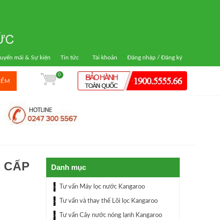
uyến mãi & Sự kiện
Tin tức
Tài khoản
Đăng nhập / Đăng ký
0
IẾM
 CẤP
Danh mục
Tư vấn Máy lọc nước Kangaroo
Tư vấn và thay thế Lõi lọc Kangaroo
Tư vấn Cây nước nóng lạnh Kangaroo