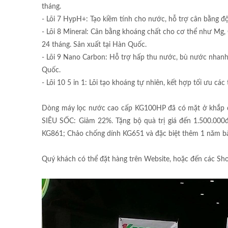
tháng.
- Lõi 7 HypH+: Tạo kiềm tính cho nước, hỗ trợ cân bằng độ 
- Lõi 8 Mineral: Cân bằng khoáng chất cho cơ thể như Mg, 
24 tháng. Sản xuất tại Hàn Quốc.
- Lõi 9 Nano Carbon: Hỗ trợ hấp thu nước, bù nước nhanh và
Quốc.
- Lõi 10 5 in 1: Lõi tạo khoáng tự nhiên, kết hợp tối ưu c
Dòng máy lọc nước cao cấp KG100HP đã có mặt ở khắp c
SIÊU SỐC: Giảm 22%. Tặng bộ quà trị giá đến 1.500.000đ
KG861; Chảo chống dính KG651 và đặc biệt thêm 1 năm bả
Quý khách có thể đặt hàng trên Website, hoặc đến các Sho