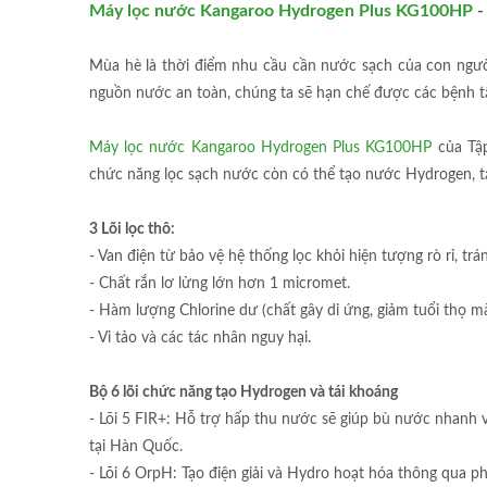
Máy lọc nước Kangaroo Hydrogen Plus KG100HP
-
Mùa hè là thời điểm nhu cầu cần nước sạch của con người
nguồn nước an toàn, chúng ta sẽ hạn chế được các bệnh tậ
Máy lọc nước Kangaroo Hydrogen Plus KG100HP
của Tập
chức năng lọc sạch nước còn có thể tạo nước Hydrogen, tạ
3 Lõi lọc thô:
- Van điện từ bảo vệ hệ thống lọc khỏi hiện tượng rò rỉ, t
- Chất rắn lơ lửng lớn hơn 1 micromet.
- Hàm lượng Chlorine dư (chất gây di ứng, giảm tuổi thọ mà
- Vi tảo và các tác nhân nguy hại.
Bộ 6 lõi chức năng tạo Hydrogen và tái khoáng
- Lõi 5 FIR+: Hỗ trợ hấp thu nước sẽ giúp bù nước nhanh và
tại Hàn Quốc.
- Lõi 6 OrpH: Tạo điện giải và Hydro hoạt hóa thông qua p