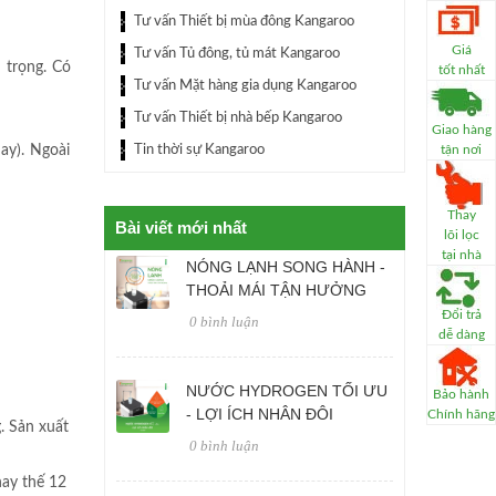
Tư vấn Thiết bị mùa đông Kangaroo
Giá
Tư vấn Tủ đông, tủ mát Kangaroo
 trọng. Có
tốt nhất
Tư vấn Mặt hàng gia dụng Kangaroo
Tư vấn Thiết bị nhà bếp Kangaroo
Giao hàng
ay). Ngoài
Tin thời sự Kangaroo
tận nơi
Thay
Bài viết mới nhất
lõi lọc
tại nhà
NÓNG LẠNH SONG HÀNH -
THOẢI MÁI TẬN HƯỞNG
Đổi trả
0 bình luận
dễ dàng
NƯỚC HYDROGEN TỐI ƯU
Bảo hành
- LỢI ÍCH NHÂN ĐÔI
Chính hãng
. Sản xuất
0 bình luận
hay thế 12