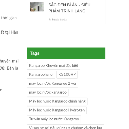
SẮC ĐEN BÍ ẨN - SIÊU
PHẨM TRÌNH LÀNG
 thời gian
0 bình luận
ất tại Hàn
Tags
khuyến mại
Kangaroo Khuyến mại đặc biệt
98; Bàn là
Kangaroohanoi
KG100HP
máy lọc nước Kangaroo 2 vòi
m:
máy lọc nước kangaroo
Máy lọc nước Kangaroo chính hãng
Máy lọc nước Kangaroo Hydrogen
Tư vấn máy lọc nước Kangaroo
Vì sao người tiêu dùng ưa chuộng và chọn lựa