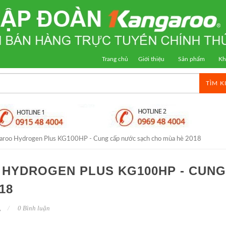
Trang chủ
Giới thiệu
Sản phẩm
Kh
TÌM K
aroo Hydrogen Plus KG100HP - Cung cấp nước sạch cho mùa hè 2018
HYDROGEN PLUS KG100HP - CUNG
18
,
0 Bình luận