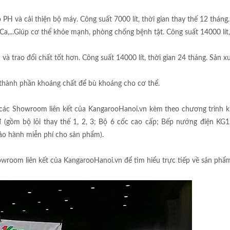
PH và cải thiện bộ máy. Công suất 7000 lít, thời gian thay thế 12 tháng.
Ca,...Giúp cơ thể khỏe mạnh, phòng chống bệnh tật. Công suất 14000 lít,
 trao đổi chất tốt hơn. Công suất 14000 lít, thời gian 24 tháng. Sản xu
ác thành phần khoáng chất để bù khoáng cho cơ thể.
ác Showroom liên kết của KangarooHanoi.vn kèm theo chương trình 
 (gồm bộ lõi thay thế 1, 2, 3; Bộ 6 cốc cao cấp; Bếp nướng điện KG1
o hành miễn phí cho sản phẩm).
wroom liên kết của KangarooHanoi.vn để tìm hiểu trực tiếp về sản phẩ