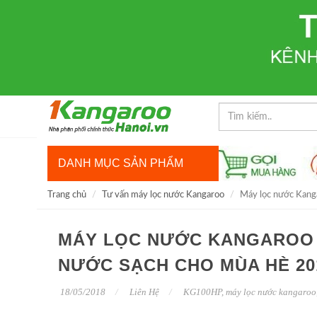
DANH MỤC SẢN PHẨM
Trang chủ
Tư vấn máy lọc nước Kangaroo
Máy lọc nước Kang
MÁY LỌC NƯỚC KANGAROO 
NƯỚC SẠCH CHO MÙA HÈ 20
18/05/2018
Liên Hệ
KG100HP
,
máy lọc nước kangaroo