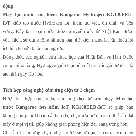
động
Máy lọc nước ion kiềm Kangaroo Hydrogen KG100EED-
IoT
giúp tạo nước Hydrogen ion kiềm ưu việt, ổn định và bền
vững. Đây là 1 loại nước khỏe có nguồn gốc từ Nhật Bản, được
yêu thích, sử dụng rộng rãi trên toàn thế giới, mang lại rất nhiều lợi
ích tốt cho sức khỏe con người.
Đồng thời, các nghiên cứu khoa học của Nhật Bản và Hàn Quốc
cũng chỉ ra rằng, Hydrogen giúp loại bỏ xuất sắc các gốc tự do – là
tác nhân gây lão hóa.
Tích hợp công nghệ cảm ứng điện tử 1 chạm
Được tích hợp công nghệ cảm ứng điện tử siêu nhạy,
Máy lọc
nước Kangaroo ion kiềm IoT KG100EED-IoT
sẽ giúp bạn
không còn phải khoan cắt bàn đá, chậu rửa nữa, mà có thể lắp đặt
máy ở mọi vị trí, giúp không gian phòng hiện đại, sang trọng hơn.
Chỉ cần 1 cảm ứng chạm nhẹ – nước sẽ tự động chảy ra. Vòi điện