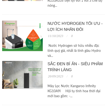
KG10A10S tiện lợi với 1 vòi 3 chế độ
nóng...
NƯỚC HYDROGEN TỐI ƯU -
LỢI ÍCH NHÂN ĐÔI
11/10/2023
0
Nước Hydrogen sở hữu nhiều đặc
tính quý giá, nhất là tính giàu Hydro
và...
SẮC ĐEN BÍ ẨN - SIÊU PHẨM
TRÌNH LÀNG
20/09/2023
0
Máy Lọc Nước Kangaroo Infinity
KG10A9I Hội tụ tinh hoa thời đại
mới bao gồm: -...