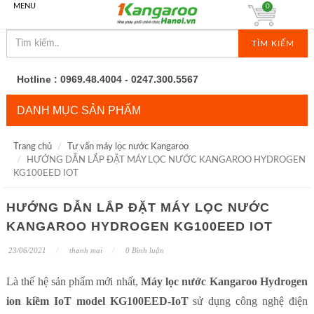
MENU
0
TÌM KIẾM
Hotline : 0969.48.4004 - 0247.300.5567
DANH MỤC SẢN PHẨM
Trang chủ
Tư vấn máy lọc nước Kangaroo
HƯỚNG DẪN LẮP ĐẶT MÁY LỌC NƯỚC KANGAROO HYDROGEN
KG100EED IOT
HƯỚNG DẪN LẮP ĐẶT MÁY LỌC NƯỚC
KANGAROO HYDROGEN KG100EED IOT
23/06/2021
thanh mai
0 Bình luận
Là thế hệ sản phẩm mới nhất,
Máy lọc nước Kangaroo Hydrogen
ion kiềm IoT model KG100EED-IoT
sử dụng công nghệ điện